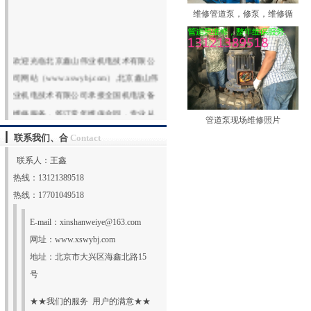
维修管道泵，修泵，维修循
欢迎光临北京鑫山伟业机电技术有限公
司网站（www.xswybj.com）,北京鑫山伟
业机电技术有限公司承接全国机电设备
维修服务，签订常年维保合同，专业从
管道泵现场维修照片
事：水泵维修，电机维修，风机维修，
联系我们、合
Contact
真空泵维修，维修进口真空泵，大型真
空泵维修保养，维修罗茨鼓风机，维修
联系人：王鑫
罗茨真空泵，各种真空泵维修，回转式
热线：13121389518
真空泵维修，水环真空泵维修，旋片真
热线：17701049518
空泵维修，专业技术，专业服务，选择
E-mail：
xinshanweiye@163.com
鑫山伟业，选择放心！热
网址：
www.xswybj.com
线:131213895
更多
地址：北京市大兴区海鑫北路15
号
★★我们的服务 用户的满意★★