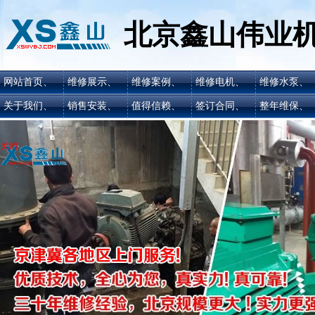
北京鑫山伟业
网站首页、
维修展示、
维修案例、
维修电机、
维修水泵、
关于我们、
销售安装、
值得信赖、
签订合同、
整年维保、
关闭