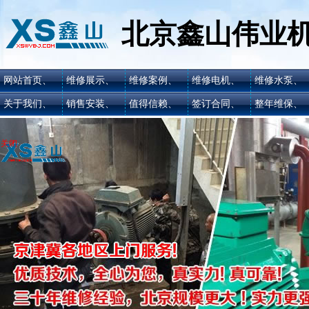
北京鑫山伟业
网站首页、
维修展示、
维修案例、
维修电机、
维修水泵、
关于我们、
销售安装、
值得信赖、
签订合同、
整年维保、
关闭