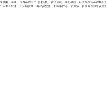
维修类：维修、保养各种国产进口风机，轴流风机、离心风机、卧式风机等各种风机
车床加工配件：车床精密加工各种异型件，非标准件等。质量第一价格合理服务及时欢迎致电