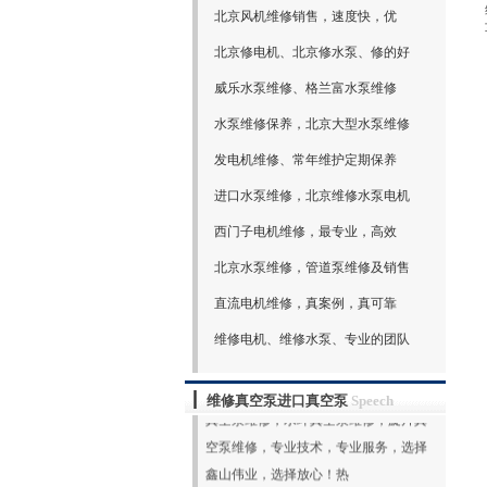
北京风机维修销售，速度快，优
北京修电机、北京修水泵、修的好
威乐水泵维修、格兰富水泵维修
水泵维修保养，北京大型水泵维修
发电机维修、常年维护定期保养
欢迎光临北京鑫山伟业机电技术有限公
进口水泵维修，北京维修水泵电机
司网站（www.xswybj.com）,北京鑫山伟
西门子电机维修，最专业，高效
业机电技术有限公司承接全国机电设备
北京水泵维修，管道泵维修及销售
维修服务，签订常年维保合同，专业从
事：水泵维修，电机维修，风机维修，
直流电机维修，真案例，真可靠
真空泵维修，维修进口真空泵，大型真
维修电机、维修水泵、专业的团队
空泵维修保养，维修罗茨鼓风机，维修
罗茨真空泵，各种真空泵维修，回转式
维修真空泵进口真空泵
Speech
真空泵维修，水环真空泵维修，旋片真
空泵维修，专业技术，专业服务，选择
鑫山伟业，选择放心！热
线:131213895
更多