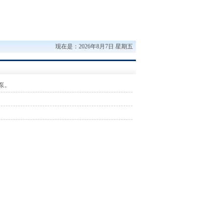
户众多。用心30年，更好服务，更多保障，放心，省心，安心一站式服务，技术精
现在是：2026年8月7日 星期五
泵。