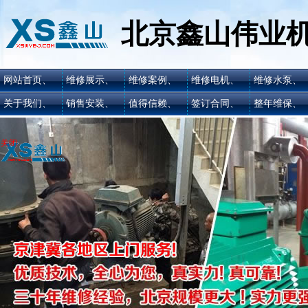
北京鑫山伟业
网站首页、
维修展示、
维修案例、
维修电机、
维修水泵、
关于我们、
销售安装、
值得信赖、
签订合同、
整年维保、
关闭