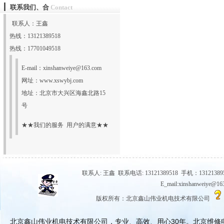
联系我们、合
Contact
真空泵维修，水环真空泵维修，旋片真
空泵维修，专业技术，专业服务，选择
联系人：王鑫
鑫山伟业，选择放心！热
热线：13121389518
线:131213895
更多
热线：17701049518
E-mail：
xinshanweiye@163.com
网址：
www.xswybj.com
地址：北京市大兴区海鑫北路15
号
★★我们的服务 用户的满意★★
联系人: 王鑫 联系电话: 13121389518 手机：131213895
E_mail:xinshanwe
版权所有：北京鑫山伟业机电技术有限公司
北京鑫山伟业机电技术有限公司，专业、高效、用心30年。北京维