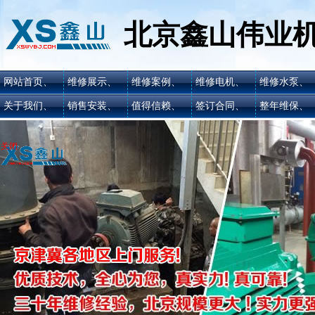
北京鑫山伟业
网站首页、
维修展示、
维修案例、
维修电机、
维修水泵、
关于我们、
销售安装、
值得信赖、
签订合同、
整年维保、
关闭