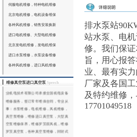
伺服电机维修，特种电机维修
北京电机维修，电机设备维保
排水泵站90
各种风机维修，销售安装换新
站水泵、电机
进口电机维修、大型电机维修
北京发电机维修，发电机维保
修。我们保证
进口水泵维修，水泵设备维修
旨，用心报答
各种风机维修，进口风机维修
业、最有实力
欢迎光临北京鑫山伟业机电技术有限公
厂家及各国工
维修真空泵进口真空泵
Speech
司网站（www.xswybj.com）,北京鑫山伟
业机电技术有限公司承接全国机电设备
及特约维修，
维修服务，签订常年维保合同，专业从
17701049518
事：水泵维修，电机维修，风机维修，
真空泵维修，维修进口真空泵，大型真
空泵维修保养，维修罗茨鼓风机，维修
罗茨真空泵，各种真空泵维修，回转式
真空泵维修，水环真空泵维修，旋片真