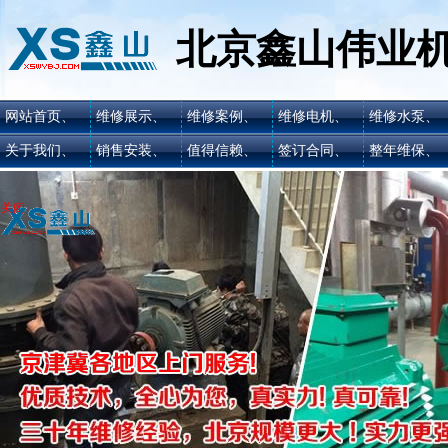
北京鑫山伟业
网站首页、
维修展示、
维修案例、
维修电机、
维修水泵、
关于我们、
销售安装、
值得信赖、
签订合同、
整年维保、
关闭