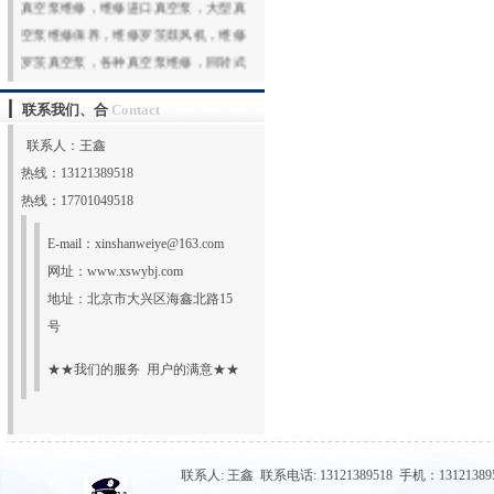
空泵维修保养，维修罗茨鼓风机，维修
罗茨真空泵，各种真空泵维修，回转式
真空泵维修，水环真空泵维修，旋片真
空泵维修，专业技术，专业服务，选择
联系我们、合
Contact
鑫山伟业，选择放心！热
联系人：王鑫
线:131213895
更多
热线：13121389518
热线：17701049518
E-mail：
xinshanweiye@163.com
网址：
www.xswybj.com
地址：北京市大兴区海鑫北路15
号
★★我们的服务 用户的满意★★
联系人: 王鑫 联系电话: 13121389518 手机：131213895