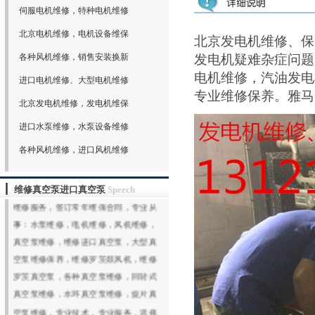
伺服电机维修，特种电机维修
北京电机维修，电机设备维保
北京发电机维修、保
各种风机维修，销售安装换新
发电机疑难杂症问题
电机维修，汽油发电
进口电机维修、大型电机维修
专业维修保养。雅马哈发
北京发电机维修，发电机维保
进口水泵维修，水泵设备维修
欢迎光临北京鑫山伟业机电技术有限公
各种风机维修，进口风机维修
司网站（www.xswybj.com）,北京鑫山伟
业机电技术有限公司承接全国机电设备
维修真空泵进口真空泵
Speech
维修服务，签订常年维保合同，专业从
事：水泵维修，电机维修，风机维修，
真空泵维修，维修进口真空泵，大型真
空泵维修保养，维修罗茨鼓风机，维修
罗茨真空泵，各种真空泵维修，回转式
真空泵维修，水环真空泵维修，旋片真
空泵维修，专业技术，专业服务，选择