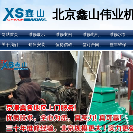
北京鑫山伟业
网站首页、
维修展示、
维修案例、
维修电机、
维修水泵、
关于我们、
销售安装、
值得信赖、
签订合同、
整年维保、
关闭