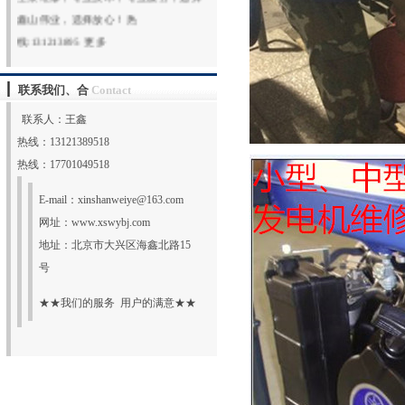
鑫山伟业，选择放心！热
线:131213895
更多
联系我们、合
Contact
联系人：王鑫
热线：13121389518
热线：17701049518
E-mail：
xinshanweiye@163.com
网址：
www.xswybj.com
地址：北京市大兴区海鑫北路15
号
★★我们的服务 用户的满意★★