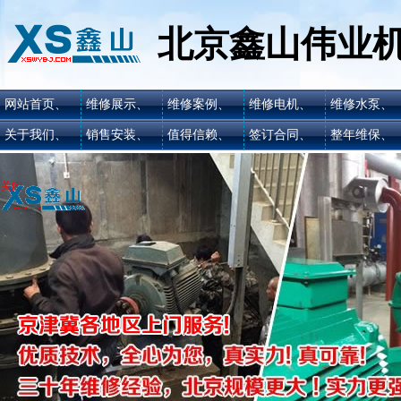
北京鑫山伟业
网站首页、
维修展示、
维修案例、
维修电机、
维修水泵、
关于我们、
销售安装、
值得信赖、
签订合同、
整年维保、
关闭