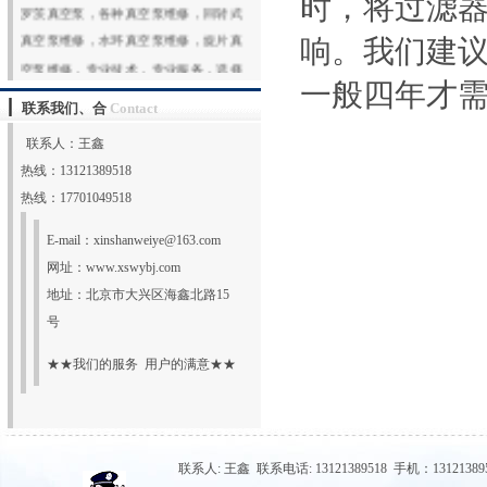
时，将过滤器
罗茨真空泵，各种真空泵维修，回转式
真空泵维修，水环真空泵维修，旋片真
响。我们建
空泵维修，专业技术，专业服务，选择
一般四年才需要
鑫山伟业，选择放心！热
联系我们、合
Contact
线:131213895
更多
联系人：王鑫
热线：13121389518
热线：17701049518
E-mail：
xinshanweiye@163.com
网址：
www.xswybj.com
地址：北京市大兴区海鑫北路15
号
★★我们的服务 用户的满意★★
联系人: 王鑫 联系电话: 13121389518 手机：131213895