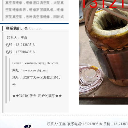
空泵维修保养，维修罗茨鼓风机，维修
罗茨真空泵，各种真空泵维修，回转式
真空泵维修，水环真空泵维修，旋片真
空泵维修，专业技术，专业服务，选择
联系我们、合
Contact
鑫山伟业，选择放心！热
联系人：王鑫
线:131213895
更多
热线：13121389518
热线：17701049518
E-mail：
xinshanweiye@163.com
网址：
www.xswybj.com
地址：北京市大兴区海鑫北路15
号
★★我们的服务 用户的满意★★
联系人: 王鑫 联系电话: 13121389518 手机：131213895