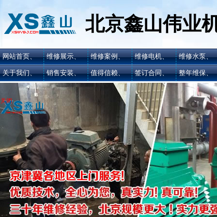
北京鑫山伟业
网站首页、
维修展示、
维修案例、
维修电机、
维修水泵、
关于我们、
销售安装、
值得信赖、
签订合同、
整年维保、
关闭